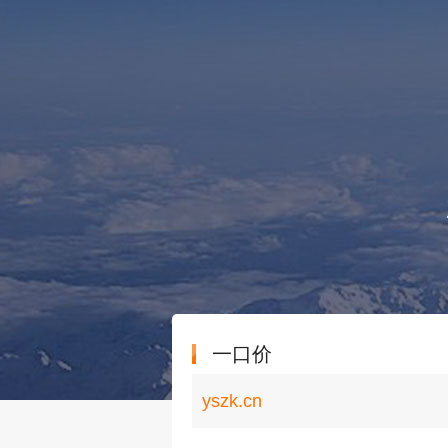
一口价
yszk.cn